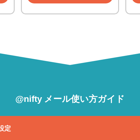
@nifty メール使い方ガイド
設定