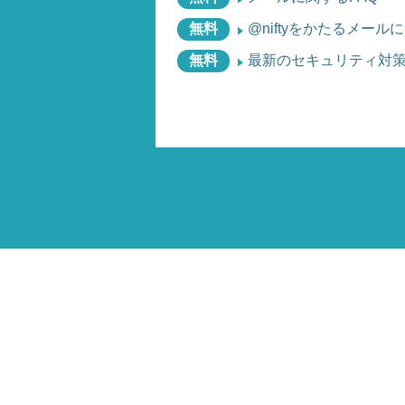
無料
@niftyをかたるメー
無料
最新のセキュリティ対